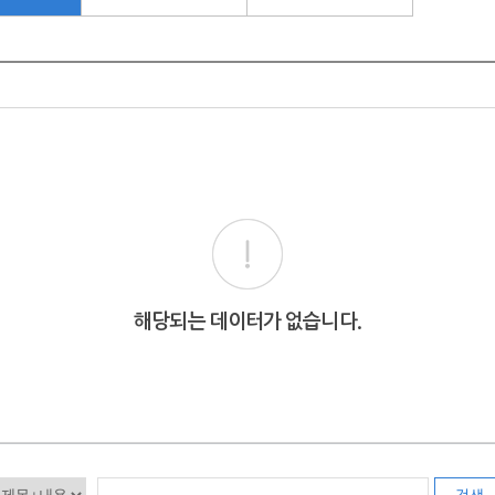
해당되는 데이터가 없습니다.