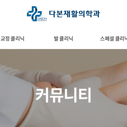
교정 클리닉
발 클리닉
스페셜 클리
커뮤니티