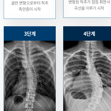
변형된 척추가 점점 휘면서
골반 변형으로부터
척추
곡선을 이루기 시작
측만증이 시작
3단계
4단계