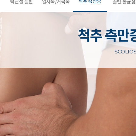
척추 측만증
턱관절 질환
일자목/거북목
골반 불균형
척추 측만
SCOLIOS