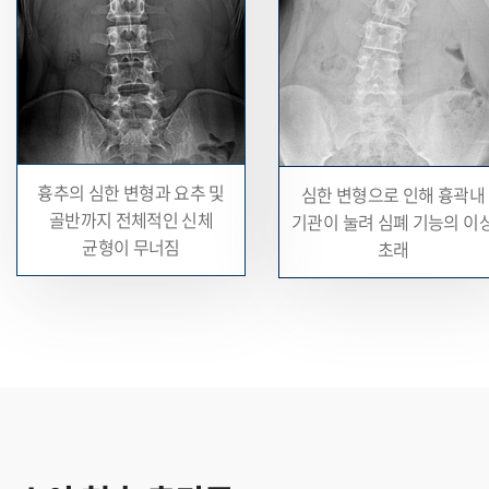
흉추의 심한 변형과 요추 및
심한 변형으로 인해 흉곽내
골반까지
전체적인 신체
기관이
눌려 심폐 기능의 이
균형이 무너짐
초래