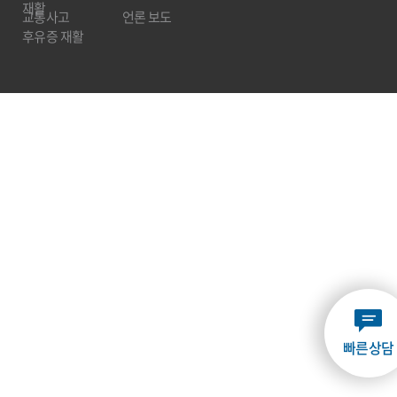
교통사고
언론 보도
후유증 재활
빠른상담