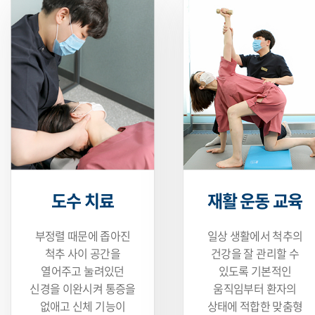
도수 치료
재활 운동 교육
부정렬 때문에 좁아진
일상 생활에서 척추의
척추 사이
공간을
건강을
잘 관리할 수
열어주고 눌려있던
있도록 기본적인
신경을 이완시켜 통증을
움직임부터 환자의
없애고 신체 기능이
상태에 적합한 맞춤형