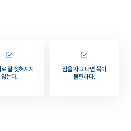
뒤로 잘
젖혀지지
잠을 자고 나면
목이
않는다.
불편하다.