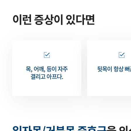
이런 증상이 있다면
목, 어깨, 등이 자주
뒷목이 항상
뻐
결리고 아프다.
일자목/거북목 증후군
을 의