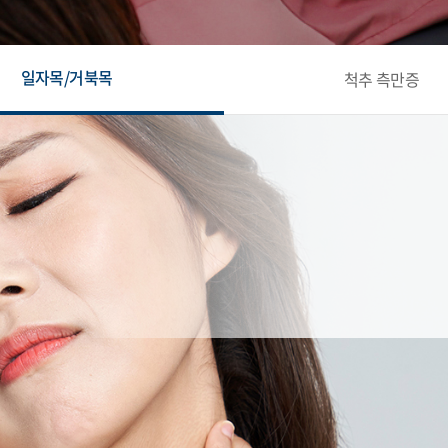
일자목/거북목
척추 측만증