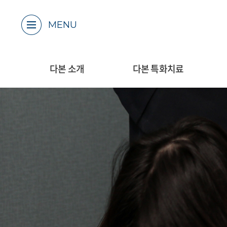
MENU
다본 소개
다본 특화치료